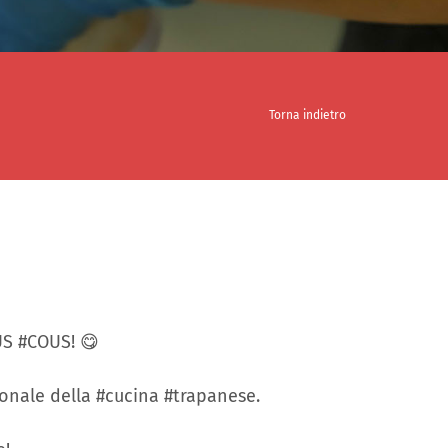
Torna indietro
US #COUS! 😋
zionale della #cucina #trapanese.