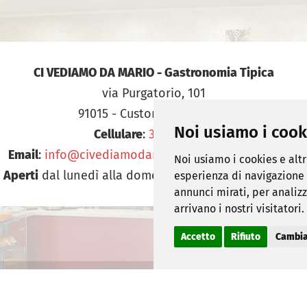
CI VEDIAMO DA MARIO - Gastronomia Tipica
via Purgatorio, 101
91015 - Custonaci (Trapani)
Noi usiamo i cook
Cellulare
:
376.0950170
Email
:
info@civediamodamariogastronomiatipica.it
Noi usiamo i cookies e alt
Aperti
dal lunedì alla domenica
dalle 05:00 alle 24:00
esperienza di navigazione n
annunci mirati, per analizza
arrivano i nostri visitatori.
Accetto
Rifiuto
Cambia
ti riservati.