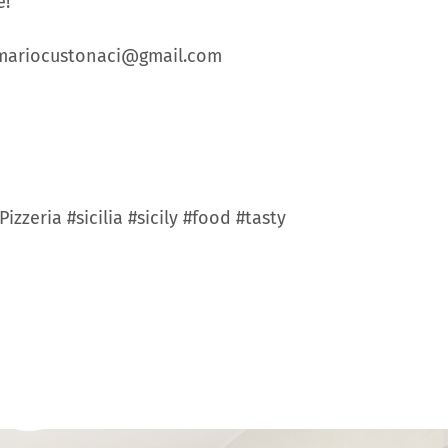
e!
odamariocustonaci@gmail.com
zzeria #sicilia #sicily #food #tasty