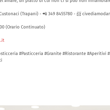
el #mare, un piatto di cui non ci si può non innamorar
 a Custonaci (Trapani) - 📲 349 8455780 - 📨 civediam
:00 (Orario Continuato)
it
icceria #Pasticceria #Granite #Ristorante #Aperitivi #Pi
ti