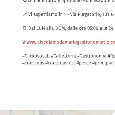
Racchiude tutto il #profumo ed il #sapore d
📍 Vi aspettiamo in >> Via Purgatorio, 101
📆 Dal LUN alla DOM, dalle ore 05:00 alle 24
🌐
www.civediamodamariogastronomiatipica.
#ClickosoLab #Caffetteria #Gastronomia #Rost
#couscous #couscousfest #pesce #primipiat